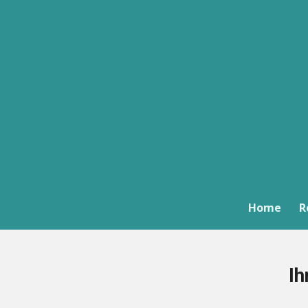
Zum
Hauptinhalt
springen
Home
R
Ih