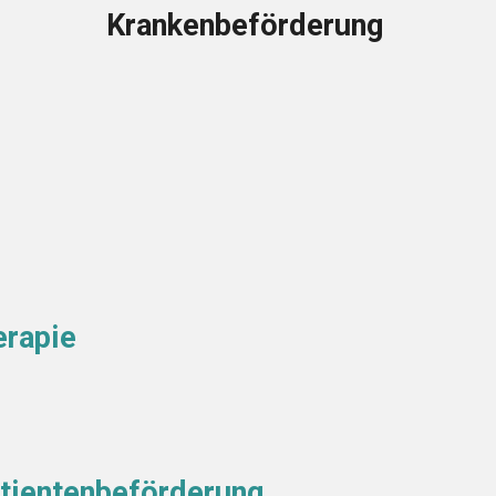
Krankenbeförderung
erapie
en
atientenbeförderung