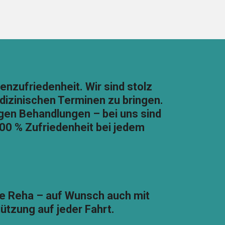
enzufriedenheit. Wir sind stolz
dizinischen Terminen zu bringen.
gen Behandlungen – bei uns sind
100 % Zufriedenheit bei jedem
die Reha – auf Wunsch auch mit
ützung auf jeder Fahrt.