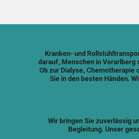
Kranken- und Rollstuhltranspor
darauf, Menschen in Vorarlberg 
Ob zur Dialyse, Chemotherapie 
Sie in den besten Händen. Wi
Wir bringen Sie zuverlässig u
Begleitung. Unser gesc