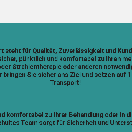
t steht für Qualität, Zuverlässigkeit und Kund
sicher, pünktlich und komfortabel zu ihren me
oder Strahlentherapie oder anderen notwendi
r bringen Sie sicher ans Ziel und setzen auf 
Transport!
nd komfortabel zu Ihrer Behandlung oder in 
hultes Team sorgt für Sicherheit und Unterst